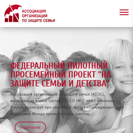
ФЕДЕРАЛЬНЫЙ ПИЛОТНЫЙ
ПРОСЕМЕЙНЫЙ ПРОЕКТ "НА
ЗАЩИТЕ СЕМЬИ И ДЕТСТВА"
Ассоциация организаций по защите семьи (АОЗС),
включающая в свой состав 170 СО НКО из 65 регионов
России, реализует про-семейный проект «ЗаРождение» при
поддержке Фонда президентских грантов.
ИНТЕРАКТИВНАЯ КАРТА
ПОДРОБНЕЕ