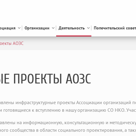
оциация
Организации
Деятельность
Попечительский сове
роекты АОЗС
Е ПРОЕКТЫ АОЗС
авлены инфраструктурные проекты Ассоциации организаций по
и готовящиеся к вступлению в нашу организацию СО НКО. Участ
авлены на информационную, консультационную и методическу
ого сообщества в области социального проектирования, а та