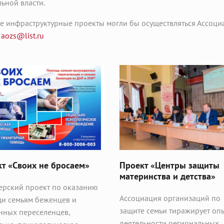
ьной власти.
еще инфраструктурные проекты могли бы осуществляться Ассоци
у
aozs@list.ru
т «Своих не бросаем»
Проект «Центры защиты
материнства и детства»
ерский проект по оказанию
Ассоциация организаций по
и семьям беженцев и
защите семьи тиражирует оп
нных переселенцев,
деятельности региональных