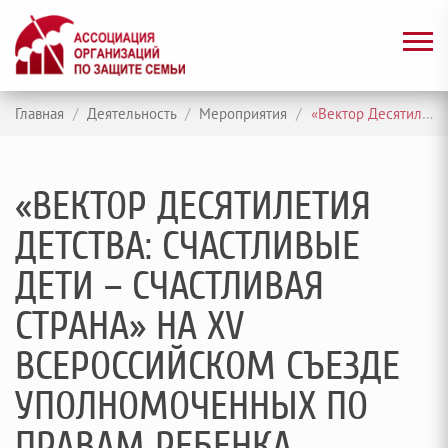
Главная
/
Деятельность
/
Мероприятия
/
«Вектор Десятилетия детства: счастливые дети – счастливая страна» на XV всероссийском съезде уполномоченных по правам ребенка
«ВЕКТОР ДЕСЯТИЛЕТИЯ
ДЕТСТВА: СЧАСТЛИВЫЕ
ДЕТИ – СЧАСТЛИВАЯ
СТРАНА» НА XV
ВСЕРОССИЙСКОМ СЪЕЗДЕ
УПОЛНОМОЧЕННЫХ ПО
ПРАВАМ РЕБЕНКА