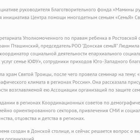
нициативе руководителя Благотворительного фонда «Мамины р
 инициатива Центра помощи многодетным семьям «СемьЯ» Свя
кретариата Уполномоченного по правам ребенка в Ростовской о
анн Пташинский, председатель РОО "Донская семьЯ" Людмила 
координатор социальной деятельности епархиального социал
 услуг семье ЮФУ», сотрудники приходов Юго-Западного благ
а храм Святой Троицы, после чего провела семинар на тему:
афического климата в регионах России». Она рассказала прис
сти возглавляемой ею Ассоциации организаций по защите сем
оздании в регионах Координационных советов по демографиче
мейно ориентированного секторов, привлечения СМИ и социал
ства, отцовства и детства в регионах.
емя создан в Донской столице, и сейчас решается вопрос о в
х организаций.