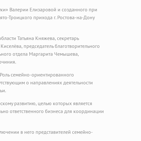
уки» Валерии Елизаровой и созданного при
то-Троицкого прихода г. Ростова-на-Дону
бласти Татьяна Княжева, секретарь
Киселёва, председатель благотворительного
ьного отдела Маргарита Чемышева,
очиния.
 «Роль семейно-ориентированного
утствующим о направлениях деятельности
ьи.
скому развитию, целью которых является
ьно ответственного бизнеса для координации
ключении в него представителей семейно-