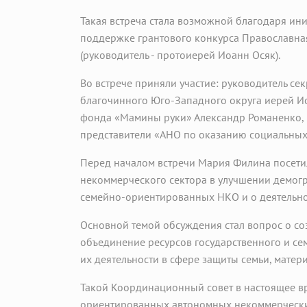
Такая встреча стала возможной благодаря и
поддержке грантового конкурса Православная
(руководитель - протоиерей Иоанн Осяк).
Во встрече приняли участие: руководитель се
благочинного Юго-Западного округа иерей Ио
фонда «Мамины руки» Александр Романенко, 
представители «АНО по оказанию социальных
Перед началом встречи Мария Филина посетил
некоммерческого сектора в улучшении демогр
семейно-ориентированных НКО и о деятельно
Основной темой обсуждения стал вопрос о с
объединение ресурсов государственного и се
их деятельности в сфере защиты семьи, материн
Такой Координационный совет в настоящее вр
ориентированных автономных некоммерчески