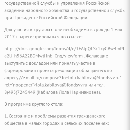
государственной службы и управления Российской
академии народного хозяйства и государственной службы
при Президенте Российской Федерации.
Для участия в круглом столе необходимо в срок до 1 мая
2017 г. зарегистрироваться по ссылке:
https://docs.google.com/forms/d/e/1FAIpQLSc1xyGBw4mPI_c
a2U_h56A22BDMwtHnb_Cng/viewform . Желающие
выступить с докладом или принять участие в
формировании проекта резолюции обращайтесь по
адресу //e.mail.ru/compose?To=lola.kabilova@fondsvv.ru"
rel="noopener">lola.kabilova@fondsvv.ru или тел.
8(495)7245449 (Кабилова Лола Наримановна).
В программе круглого стола:
1. Состояние и проблемы развития гражданского
общества в малых городах и сельских поселениях;